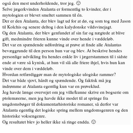
også den mest underholdende, tror jeg. 🙂
Selve jægerkvinden Atalanta er formentlig to kvinder, der i
mytologien er blevet smeltet sammen til én.
Der er den Atalanta, der blev lagt ud for at dø, og som tog med Jason
til Kolchis og senere deltog i den kalydonske vildsvinejagt.
Og den Atalanta, der blev genfundet af sin far og nægtede at blive
gift, medmindre frieren kunne vinde over hende i væddeløb.
Det var en spændende udfordring at prøve at finde alle Atalantas
bevæggrunde til den person hun var og blev. At beskrive hendes
personlige udvikling fra hendes enkle liv i jægerstammen til i sidste
ende at være så kynisk, at hun vil slå alle friere ihjel, hvis hun kan
vinde over dem i væddeløb.
Hvordan retfærdiggør man de mytologiske ulogiske rammer?
Det var både sjovt, hårdt og spændende. Og faktisk må jeg
indrømme at Atalanta egentlig kun var en prøveklud.
Jeg havde længe overvejet om jeg ville/kunne skrive en bogserie om
ptolemæerne, men jeg havde ikke modet til at springe fra
ungdomsbøger til dokumentarhistoriske romaner, så derfor var
Atalanta egentlig det logiske spring mellem ungdomsgenren og den
historiske voksengenre.
Og resultatet blev jo heller ikke så ringe endda. 🙂