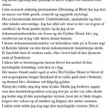
sådan.
I min research omkring ptolemæerne (Dronning af Blod) har jeg læst
en masse om både græsk, romersk og ægyptisk mytologi.
Det er fascinerende historier. Underholdende, spændende og mere
eller mindre utroværdige. Jeg har altid selv troet at der var et gran af
sandhed i de fleste gamle myter, og da jeg så en
dokumentarudsendelse om Jason og det Gyldne Skind, blev jeg
overbevist om at jeg ville skrive denne historie.
I denne dokumentarudsendelse var historikere inde på at Jasons togt
til Kolchis faktisk var den første dokumenterede handelsrejse dertil.
Et farefuldt færd til verdens ende, eller i hvert fald til den fjerneste
ende af Sortehavet.
I tidens løb er beretningerne herom blevet forvansket til den
mytologiske fortælling, som den er i dag.
Det menes blandt andet også at selve Det Gyldne Skind er blevet til
ved at georgierne brugte fåreskind til at vaske guld med i floderne,
og dermed blev skindene selvfølgelig gyldne.
Netop det voldte mig dog store kvaler. Skulle jeg beskrive sagnet
som den handelsekspedition som jeg tror på, at det var, eller skulle
jeg holde mig til den mytologiske version, hvor der er både drager,
krigere der vokser op af mulden og klipper, der støder sammen.
I sidste ende måtte jeg dog tage den mytologiske version. Det er