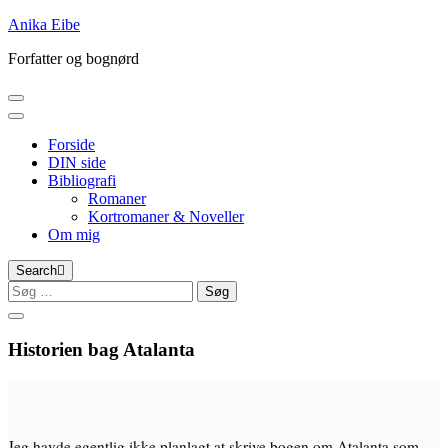
Skip
Anika Eibe
to
Forfatter og bognørd
content
Forside
DIN side
Bibliografi
Romaner
Kortromaner & Noveller
Om mig
Search
Søg
efter:
Historien bag Atalanta
Jeg havde egentlig ikke planlagt at skrive bogen om Atalanta som