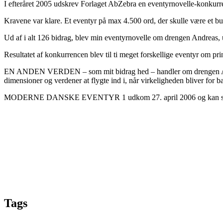
I efteråret 2005 udskrev Forlaget AbZebra en eventyrnovelle-konkurr
Kravene var klare. Et eventyr på max 4.500 ord, der skulle være et b
Ud af i alt 126 bidrag, blev min eventyrnovelle om drengen Andr
Resultatet af konkurrencen blev til ti meget forskellige eventyr om prin
EN ANDEN VERDEN – som mit bidrag hed – handler om drengen Andreas,
dimensioner og verdener at flygte ind i, når virkeligheden bliver for b
MODERNE DANSKE EVENTYR 1 udkom 27. april 2006 og kan stadig 
Tags