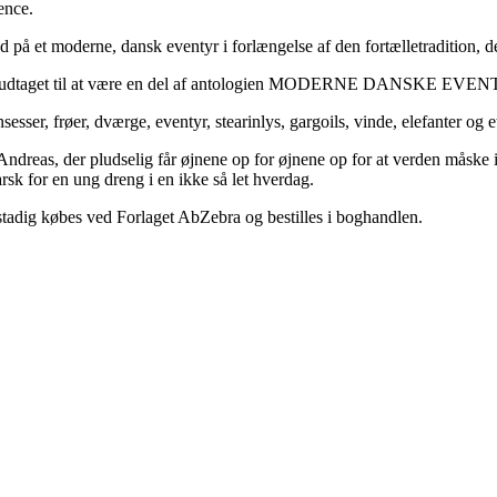
ence.
ud på et moderne, dansk eventyr i forlængelse af den fortælletradition
eas, udtaget til at være en del af antologien MODERNE DANSKE EVEN
sesser, frøer, dværge, eventyr, stearinlys, gargoils, vinde, elefanter og 
 der pludselig får øjnene op for øjnene op for at verden måske ikke
arsk for en ung dreng i en ikke så let hverdag.
købes ved Forlaget AbZebra og bestilles i boghandlen.