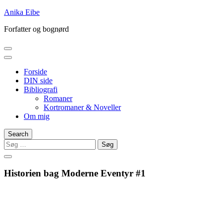
Skip
Anika Eibe
to
Forfatter og bognørd
content
Forside
DIN side
Bibliografi
Romaner
Kortromaner & Noveller
Om mig
Search
Søg
efter:
Historien bag Moderne Eventyr #1